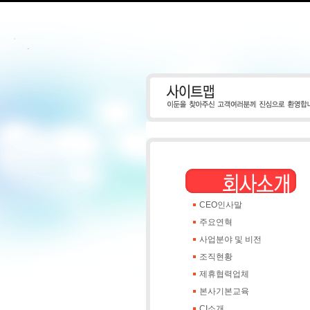
CEO인사말
주요연혁
사업분야 및 비전
조직현황
제휴협력업체
본사기본교육
CI소개